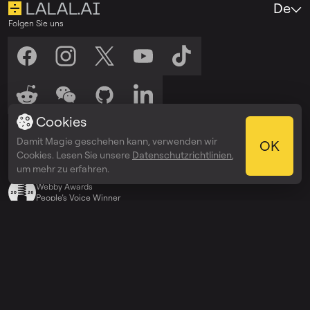
De
Folgen Sie uns
Cookies
Hören Sie uns zu
Damit Magie geschehen kann, verwenden wir
Anhören auf
Anhören auf
OK
Spotify
Apple Podcasts
Cookies. Lesen Sie unsere
Datenschutzrichtlinien
,
Auszeichnungen
um mehr zu erfahren.
Webby Awards
People’s Voice Winner
Entdecken
Preise