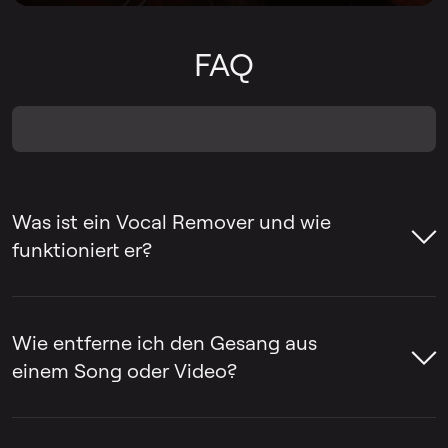
FAQ
Was ist ein Vocal Remover und wie
funktioniert er?
Ein Vocal Remover ist ein Tool, mit dem
man den Gesang aus einem Song
Wie entferne ich den Gesang aus
entfernen oder den Gesang von der
einem Song oder Video?
Instrumentalbegleitung trennen kann. Oft
werden Vocal Remover verwendet, um
Mit LALAL.AI Vocal Remover lassen sich