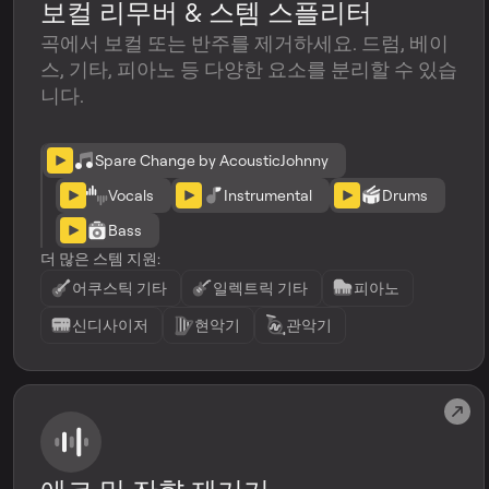
보컬 리무버 & 스템 스플리터
곡에서 보컬 또는 반주를 제거하세요. 드럼, 베이
스, 기타, 피아노 등 다양한 요소를 분리할 수 있습
니다.
Spare Change by AcousticJohnny
Vocals
Instrumental
Drums
Bass
더 많은 스템 지원:
어쿠스틱 기타
일렉트릭 기타
피아노
신디사이저
현악기
관악기