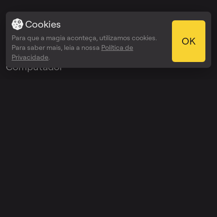
Cookies
Aplicações
Para que a magia aconteça, utilizamos cookies.
OK
Para saber mais, leia a nossa
Política de
Aplicação Para
Privacidade
.
Computador
Aplicações para iOS
Aplicações para
Android
Plug-In VST
© 2026 OmniSale GMBH
Condições de utilização
Política de privacidade
Política de Reembolso
Importa-se de partilhar no Trustpilot?
Avalie-nos