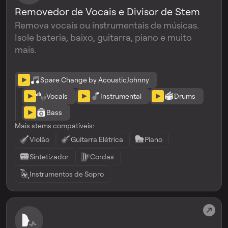
Removedor de Vocais e Divisor de Stem
Remova vocais ou instrumentais de músicas.
Isole bateria, baixo, guitarra, piano e muito
mais.
Spare Change by AcousticJohnny
Vocals
Instrumental
Drums
Bass
Mais stems compatíveis:
Violão
Guitarra Elétrica
Piano
Sintetizador
Cordas
Instrumentos de Sopro