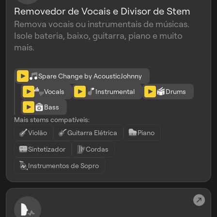
Removedor de Vocais e Divisor de Stem
Remova vocais ou instrumentais de músicas.
Isole bateria, baixo, guitarra, piano e muito
mais.
Spare Change by AcousticJohnny
Vocals
Instrumental
Drums
Bass
Mais stems compatíveis:
Violão
Guitarra Elétrica
Piano
Sintetizador
Cordas
Instrumentos de Sopro