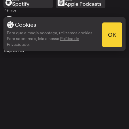
Spotify
Apple Podcasts
Prémios
Webby Awards
Cookies
People’s Voice Winner
Para que a magia aconteça, utilizamos cookies.
OK
Para saber mais, leia a nossa
Política de
Privacidade
.
Explorar
Preços
Enterprise
API
Ajuda
Assistência
Registo de