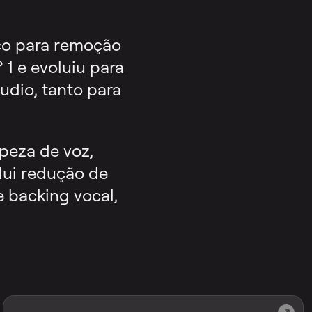
co para remoção
 1 e evoluiu para
dio, tanto para
peza de voz,
clui redução de
e backing vocal,