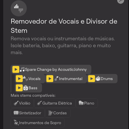
Removedor de Vocais e Divisor de
Stem
Remova vocais ou instrumentais de músicas.
Isole bateria, baixo, guitarra, piano e muito
mais.
Spare Change by AcousticJohnny
Vocals
Instrumental
Drums
Bass
Mais stems compatíveis:
Violão
Guitarra Elétrica
Piano
Sintetizador
Cordas
Instrumentos de Sopro