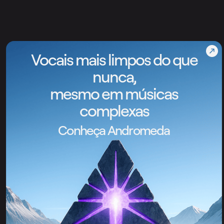
Vocais mais limpos do que
nunca,
mesmo em músicas
complexas
Conheça Andromeda