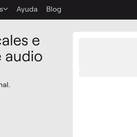
s
Ayuda
Blog
cales e
e audio
nal.