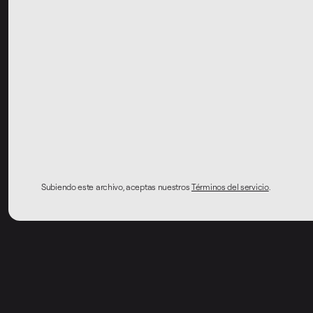
Subiendo este archivo, aceptas nuestros
Términos del servicio
.