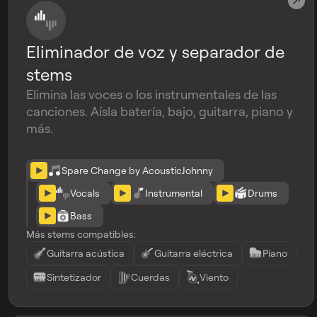
Eliminador de voz y separador de
stems
Elimina las voces o los instrumentales de las
canciones. Aísla batería, bajo, guitarra, piano y
más.
Spare Change by AcousticJohnny
Vocals
Instrumental
Drums
Bass
Más stems compatibles:
Guitarra acústica
Guitarra eléctrica
Piano
Sintetizador
Cuerdas
Viento