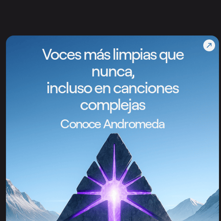
Voces más limpias que
nunca,
incluso en canciones
complejas
Conoce Andromeda