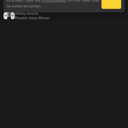
ontstaan. Lees ons
Privacybeleid
om hier meer over
Onderscheidingen
te weten te komen.
Webby Awards
People’s Voice Winner
Verken
Prijs
Onderneming
API
Help
Ondersteuning
Changelog