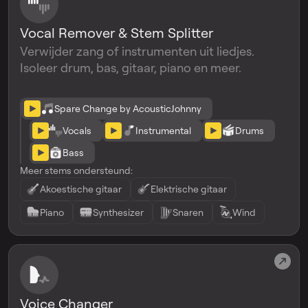
Vocal Remover & Stem Splitter
Verwijder zang of instrumenten uit liedjes.
Isoleer drum, bas, gitaar, piano en meer.
Spare Change by AcousticJohnny
Vocals
Instrumental
Drums
Bass
Meer stems ondersteund:
Akoestische gitaar
Elektrische gitaar
Piano
Synthesizer
Snaren
Wind
Voice Changer