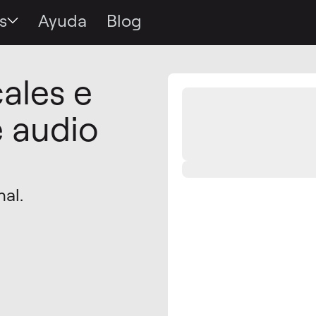
s
Ayuda
Blog
cales e
e audio
nal.