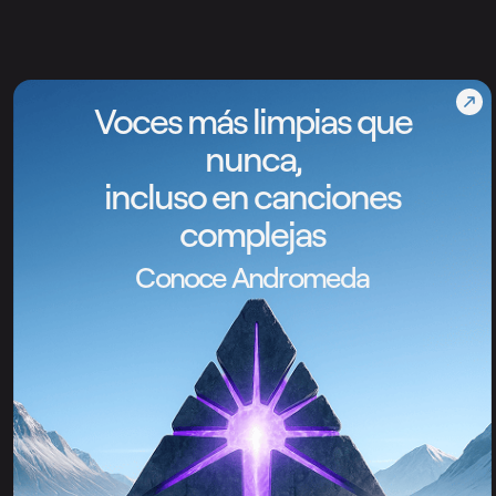
Voces más limpias que
nunca,
incluso en canciones
complejas
Conoce Andromeda