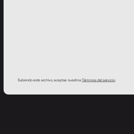
Subiendo este archivo, aceptas nuestros
Términos del servicio
.