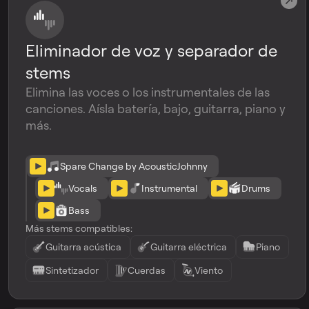
Eliminador de voz y separador de
stems
Elimina las voces o los instrumentales de las
canciones. Aísla batería, bajo, guitarra, piano y
más.
Spare Change by AcousticJohnny
Vocals
Instrumental
Drums
Bass
Más stems compatibles:
Guitarra acústica
Guitarra eléctrica
Piano
Sintetizador
Cuerdas
Viento