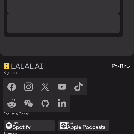
Pt-Br
Siga-nos
Escute a Gente
Ouça
Ouça
Spotify
Apple Podcasts
Prêmios