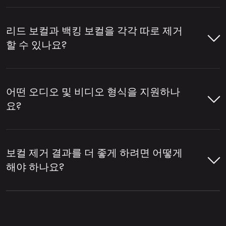
템 준비 등에 자주 사용됩니다.
LALAL.AI 보컬 리무버를 사용하면 몇 가지 간
단한 단계만으로 노래나 영상에서 보컬을 제
리드 보컬과 백킹 보컬을 각각 따로 제거
보컬을 제거하기 위해 이 도구는 트랙을 분석
거할 수 있습니다. 파일을 업로드하면 도구가
할 수 있나요?
하여 어떤 부분이 사람의 음성에 해당하는지
오디오를 분석하고 보컬과 반주를 분리한 뒤,
식별합니다. 이후 보컬 레이어를 드럼, 베이스,
필요한 버전을 다운로드할 수 있습니다.
네, LALAL.AI 보컬 리무버를 사용하면 리드 보
기타, 신스 등 악기와 기타 믹스 요소로부터 분
컬과 백킹 보컬을 각각 따로 제거할 수 있습니
어떤 오디오 및 비디오 형식을 지원하나
리합니다.
LALAL.AI 보컬 리무버를 열고 오디오 또
다.
리드/백킹 보컬 분리
설정을 활성화하면
요?
는 비디오 파일을 업로드하세요.
메인 보컬과 백그라운드 보컬 레이어가 분리
LALAL.AI 보컬 리무버는 보컬 제거, 보컬 분리,
됩니다.
다양한 개별 악기 추출, 그리고 트랙을 보컬 및
LALAL.AI 보컬 리무버는 온라인 보컬 제거 및
보컬 리무버가 트랙을 분석하여 보컬과
반주 스템으로 분리할 수 있는 온라인 서비스
오디오 분리를 위해 다양한 인기 오디오 및 비
반주 부분을 감지하도록 하세요.
보컬 제거 결과를 더 좋게 하려면 어떻게
업로드 위젯 오른쪽 상단에 있는 설정 아
의 한 예입니다.
디오 형식을 지원합니다.
해야 하나요?
이콘을 클릭하세요.
분리된 결과를 미리 확인하여 보컬 제거
오디오 형식:
MP3, OGG, WAV, FLAC,
품질을 점검하세요.
더 나은 보컬 제거 결과는 일반적으로 원본 파
설정 목록에서
리드/백킹 보컬 분리
을 찾
AIFF, AAC, M4A.
일의 품질과 트랙의 믹싱 방식에 따라 달라집
으세요.
보컬이 제거된 트랙이 필요하면 반주 버
니다. 보통 보컬이 선명하고, 악기가 보컬 위에