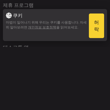
제휴 프로그램
쿠키
앰배서더 프로그램
허
마법이 일어나기 위해 우리는 쿠키를 사용합니다. 자세
히 알아보려면
개인정보 보호정책
을 읽어보세요.
락
앱
데스크톱 앱
iOS 앱
Android 앱
VST 플러그인
© 2026 OmniSale GMBH
이용약관
개인정보 정책