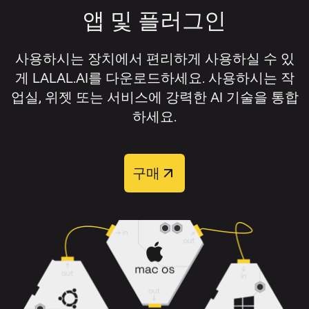
비디오 형식:
AVI, MP4, MKV, MOV, M4V.
전을 다운로드하고, 보컬을 제거하지 않
앱 및 플러그인
해당 설정 옆의 스위치를 켜세요.
과도하게 겹쳐 있지 않으며, 원본 오디오에 왜
고 분리하고 싶다면 보컬 스템을 다운로
곡이나 압축 아티팩트가 적을수록 보컬 리무
드하세요.
오디오 또는 비디오 파일을 업로드하세
버의 성능이 가장 잘 발휘됩니다.
사용하시는 장치에서 편리하게 사용하실 수 있
요.
게 LALAL.AI를 다운로드하세요. 사용하시는 작
보컬 제거 결과를 개선하려면 다음을 권장합
업실, 위젯 또는 서비스에 강력한 AI 기술을 통합
트랙 처리가 완료될 때까지 기다리세요.
니다:
하세요.
미리듣기를 들어보고 분리 결과를 확인
가능하면 고품질 원본 파일을 사용하세요.
하세요.
구매
압축이 심한 일부 구간 대신 전체 트랙을
필요한 트랙을 다운로드하세요.
업로드하세요.
배경 소음, 클리핑, 왜곡이 적은 버전의 곡
처리 후
리드 보컬
,
백킹 보컬
,
반주
,
반주 + 백
을 선택하세요.
킹
의 네 가지 출력 트랙 중에서 선택할 수 있습
니다.
리버브, 화음, 겹쳐진 악기가 많은 복잡한