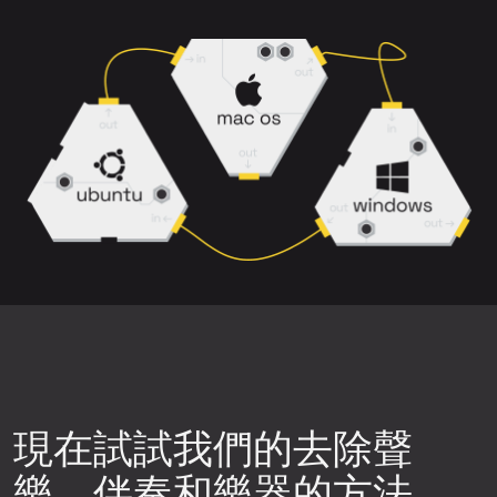
選擇背景噪音、削波或失真較少的歌曲版
主唱
、
和聲
、
伴奏
和
伴奏+和聲
。
本。
請注意，帶有殘響、和聲以及樂器重疊的
密集混音可能更難乾淨分離。
下載前預覽結果，確保分離品質符合您的
需求。
嘗試不同的神經網路。點擊上傳元件右上
角的設定圖示，然後選擇可用的神經網路
之一，重新生成音軌片段，再次檢查品
質。
現在試試我們的去除聲
樂、伴奏和樂器的方法