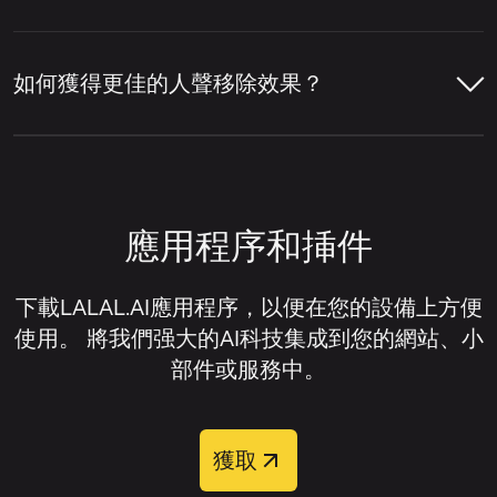
後，服務會將主唱與背景人聲層分離開來。
訊或影片檔案。
LALAL.AI 人聲移除器就是一個線上服務範
LALAL.AI 人聲移除器支援多種主流音訊與影
點擊上傳元件右上角的設定圖示。
例，它可以移除人聲、隔離人聲、提取各種單
片格式，用於線上人聲移除與音訊分離。
讓人聲移除器分析音軌，偵測人聲與伴
如何獲得更佳的人聲移除效果？
獨樂器，並將音軌拆分為人聲與伴奏音軌。
奏部分。
在設定列表中，找到
主唱／和聲分離
。
音訊格式：
MP3、OGG、WAV、FLAC、
獲得更佳的人聲移除效果通常取決於原始檔案
AIFF、AAC、M4A。
預覽分離結果，檢查人聲移除品質。
開啟此設定旁的開關。
的品質以及音軌的混音方式。一般來說，當人
聲清晰、樂器未過度覆蓋人聲、且來源音訊失
影片格式：
AVI、MP4、MKV、MOV、
若您需要已移除人聲的音軌，請下載伴
上傳您的音訊或影片檔案。
應用程序和挿件
真或壓縮偽影極少時，人聲移除器效果最佳。
M4V。
奏版本；若您想隔離人聲而非移除它，
請下載人聲音軌。
等待音軌處理完成。
若您想改善人聲移除效果，可嘗試以下方法：
下載LALAL.AI應用程序，以便在您的設備上方便
使用。 將我們强大的AI科技集成到您的網站、小
試聽預覽以評估分離效果。
盡可能使用高品質的來源檔案。
部件或服務中。
下載您需要的音軌。
上傳完整音軌，而非經過重度壓縮的片
段。
獲取
處理完成後，您可以從四個輸出音軌中選擇：