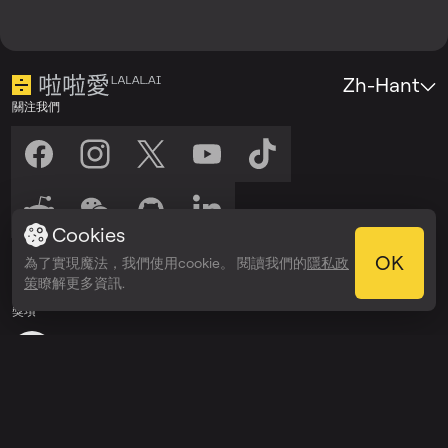
Zh-Hant
關注我們
Cookies
收聽我們
OK
為了實現魔法，我們使用cookie。 閱讀我們的
隱私政
在以下平台收聽：
在以下平台收聽：
策
瞭解更多資訊.
Spotify
Apple Podcasts
獎項
Webby Awards
People’s Voice Winner