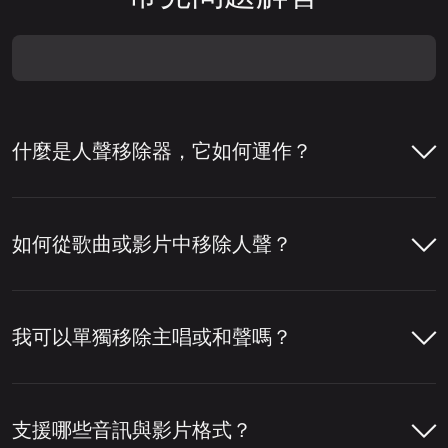
什麼是人聲移除器，它如何運作？
人聲移除器是一種幫助從歌曲中移除人聲或將
人聲與伴奏分離的工具。人們通常使用人聲移
如何從歌曲或影片中移除人聲？
除器來製作卡拉 OK 音軌、提取清唱，或為混
音、編輯與內容製作準備音軌。
只需幾個步驟即可使用 LALAL.AI 人聲移除器
從歌曲或影片中移除人聲。您上傳檔案後，工
我可以單獨移除主唱或和聲嗎？
若要移除人聲，該工具會分析音軌，偵測音訊
具會分析音訊，分離人聲與樂器部分，然後讓
中哪些部分屬於人聲。然後將人聲層與鼓、貝
您下載所需的版本。
可以，您可以使用 LALAL.AI 人聲移除器單獨
斯、吉他、合成器等其他樂器以及混音中的其
移除主唱或和聲。啟用
主唱／和聲分離
設定
支援哪些音訊與影片格式？
他元素分離開來。
開啟 LALAL.AI 人聲移除器並上傳您的音