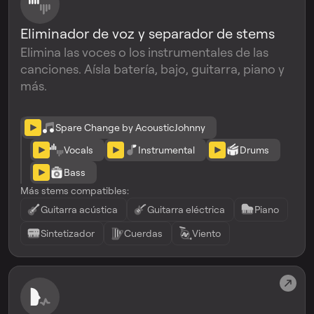
Eliminador de voz y separador de stems
Elimina las voces o los instrumentales de las
canciones. Aísla batería, bajo, guitarra, piano y
más.
Spare Change by AcousticJohnny
Vocals
Instrumental
Drums
Bass
Más stems compatibles:
Guitarra acústica
Guitarra eléctrica
Piano
Sintetizador
Cuerdas
Viento