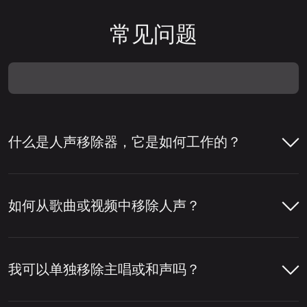
常见问题
什么是人声移除器，它是如何工作的？
人声移除器是一种帮助从歌曲中移除人声或将
人声与伴奏分离的工具。人们通常使用人声移
如何从歌曲或视频中移除人声？
除器来制作卡拉 OK 音轨、提取清唱，或为混
音、编辑和内容制作准备音轨。
只需几步即可使用LALAL.AI人声移除器从歌
曲或视频中移除人声。您上传文件后，工具会
我可以单独移除主唱或和声吗？
要移除人声，该工具会分析音轨，检测音频中
分析音频，分离人声和乐器部分，然后让您下
哪些部分属于人声。然后，它将人声层与鼓、
载所需的版本。