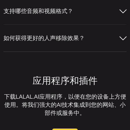
可以，您可以使用LALAL.AI人声移除器单独
贝斯、吉他、合成器等其他乐器以及混音中的
移除主唱或和声。启用
主唱/和声分离
设置
支持哪些音频和视频格式？
其他元素分离开来。
打开LALAL.AI人声移除器并上传您的音
后，服务会将主唱与背景人声层分离开来。
频或视频文件。
LALAL.AI人声移除器就是一个在线服务示
LALAL.AI 人声移除器支持多种主流音频和视
点击上传组件右上角的设置图标。
例，它可以移除人声、隔离人声、提取各种单
频格式，用于在线人声移除和音频分离。
让人声移除器分析音轨，检测人声和伴
如何获得更好的人声移除效果？
独乐器，并将音轨拆分为人声和伴奏音轨。
奏部分。
在设置列表中，找到
主唱/和声分离
。
音频格式：
MP3、OGG、WAV、FLAC、
获得更好的人声移除效果通常取决于原始文件
AIFF、AAC、M4A。
预览分离结果，检查人声移除质量。
打开此设置旁边的开关。
的质量以及音轨的混音方式。一般来说，当人
声清晰、乐器未过度覆盖人声、且源音频失真
视频格式：
AVI、MP4、MKV、MOV、
如果您需要已移除人声的音轨，请下载
上传您的音频或视频文件。
应用程序和插件
或压缩伪影极少时，人声移除器效果最佳。
M4V。
伴奏版；如果您想隔离人声而非移除
它，请下载人声音轨。
等待音轨处理完成。
如果您想改善人声移除效果，可以尝试以下方
下载LALAL.AI应用程序，以便在您的设备上方便
法：
使用。将我们强大的AI技术集成到您的网站、小
试听预览以评估分离效果。
部件或服务中。
尽可能使用高质量的源文件。
下载您需要的音轨。