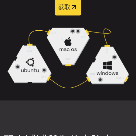
上传完整音轨，而非经过重度压缩的片
获取
处理完成后，您可以从四个输出音轨中选择：
段。
主唱
、
和声
、
伴奏
和
伴奏+和声
。
选择背景噪音、削波或失真较少的歌曲版
本。
请注意，带有混响、和声以及乐器重叠的
密集混音可能更难干净分离。
下载前预览结果，确保分离质量符合您的
需求。
尝试不同的神经网络。点击上传组件右上
角的设置图标，然后选择可用的神经网络
之一，重新生成音轨片段，再次检查质
量。