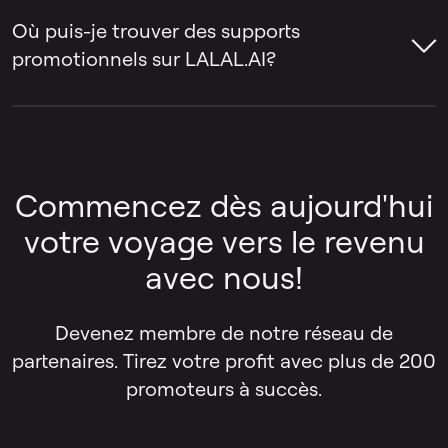
code d'intégration.
promotions saisonnières et pour les fêtes.
Où puis-je trouver des supports
Des coupons spéciaux peuvent être émis
promotionnels sur LALAL.AI?
aux affiliés sur accord.
Toutes les informations et ressources dont
vous avez besoin pour promouvoir
LALAL.AI sont disponibles dans le
kit média
Commencez dès aujourd'hui
LALAL.AI
.
votre voyage vers le revenu
avec nous!
Devenez membre de notre réseau de
partenaires. Tirez votre profit avec plus de 200
promoteurs à succès.