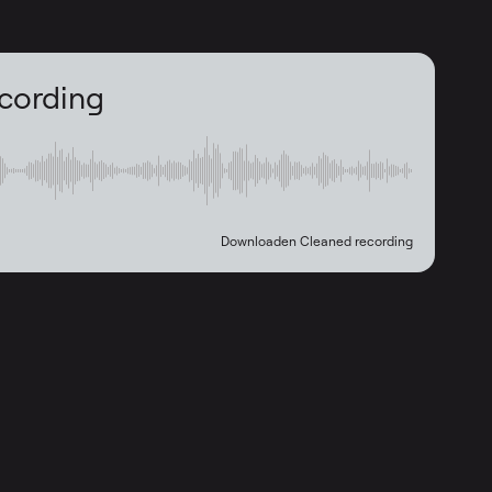
cording
Downloaden Cleaned recording