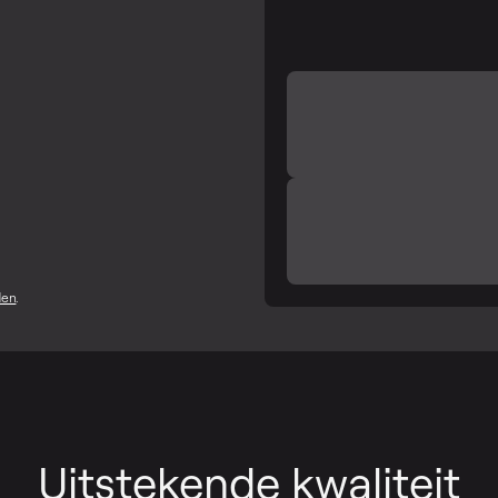
den
.
Uitstekende kwaliteit