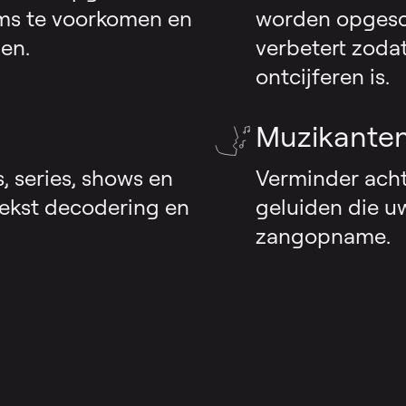
ms te voorkomen en
worden opgesc
en.
verbetert zoda
ontcijferen is.
Muzikanten
, series, shows en
Verminder acht
tekst decodering en
geluiden die u
zangopname.