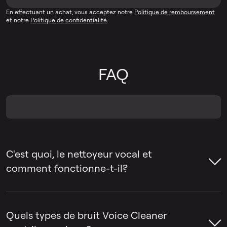
En effectuant un achat, vous acceptez notre
Politique de remboursement
et notre
Politique de confidentialité
.
FAQ
C'est quoi, le nettoyeur vocal et
comment fonctionne-t-il?
Un nettoyeur de voix est un outil qui
supprime les sons indésirables des
Quels types de bruit Voice Cleaner
enregistrements vocaux, tels que le bruit