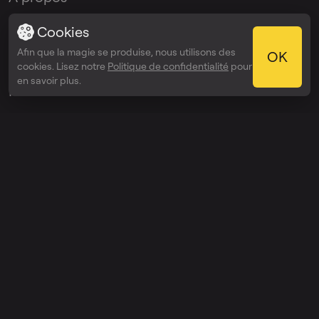
Blogue
Cookies
Afin que la magie se produise, nous utilisons des
OK
Kit média
cookies. Lisez notre
Politique de confidentialité
pour
en savoir plus.
Presse
Programme
d'affiliation
Programme
d'ambassadeurs
Applis
Appli bureau
Appli iOS